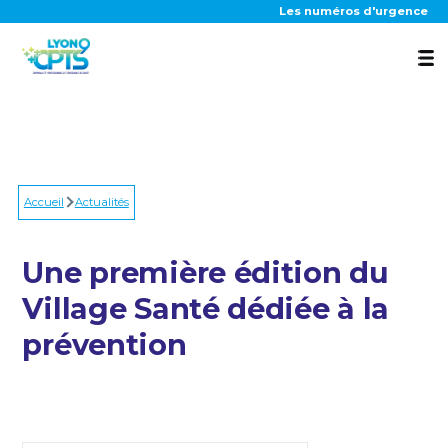
Aller au contenu principal
Les numéros d'urgence
La CPTS
Accueil
Nos actions
Actualités
Une première édition du
Outils patients
Village Santé dédiée à la
prévention
Actualités