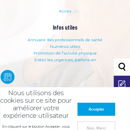
Accès
Infos utiles
Annuaire des professionnels de santé
Numéros utiles
Promotion de l'activité physique
Evitez les urgences, parlons-en
Bouto
adhési
Adhérer
Nous utilisons des
Espace
cookies sur ce site pour
adhére
améliorer votre
Accepter
nt
expérience utilisateur
Mentions légales
Politique de protection des données
En cliquant sur le bouton Accepter, vous
Non, Merci