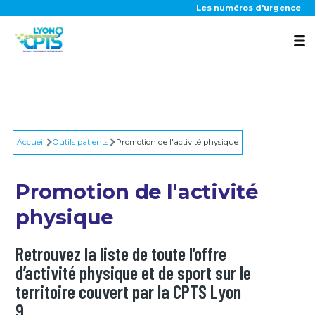
Aller au contenu principal
Les numéros d'urgence
La CPTS
Accueil
Nos actions
Outils patients
Promotion de l'activité physique
Promotion de l'activité
Outils patients
physique
Retrouvez la liste de toute l’offre
d’activité physique et de sport sur le
Actualités
territoire couvert par la CPTS Lyon
9