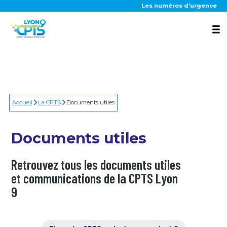
Aller au contenu principal
Les numéros d'urgence
La CPTS
Accueil
Nos actions
La CPTS
Documents utiles
Documents utiles
Outils patients
Retrouvez tous les documents utiles
et communications de la CPTS Lyon
9
Actualités