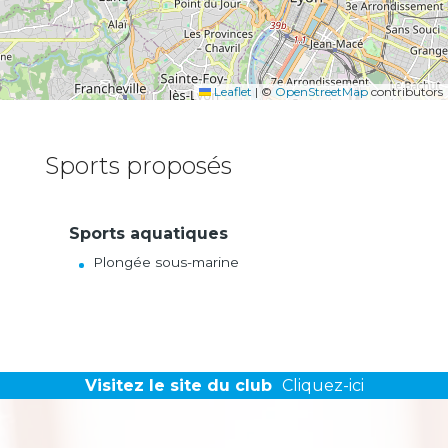
Leaflet
|
©
OpenStreetMap
contributors
Sports proposés
Sports aquatiques
Plongée sous-marine
Visitez le site du club
Cliquez-ici