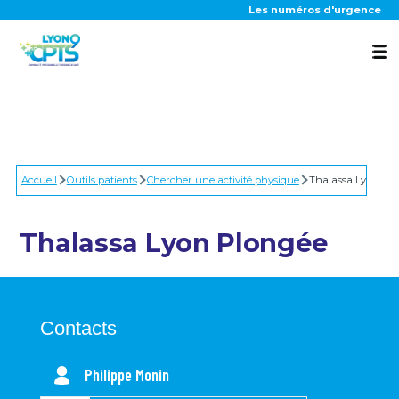
Aller au contenu principal
Les numéros d'urgence
La CPTS
Accueil
Nos actions
Outils patients
Chercher une activité physique
Thalassa Lyon Plo
Thalassa Lyon Plongée
Outils patients
Contacts
Actualités
Philippe Monin