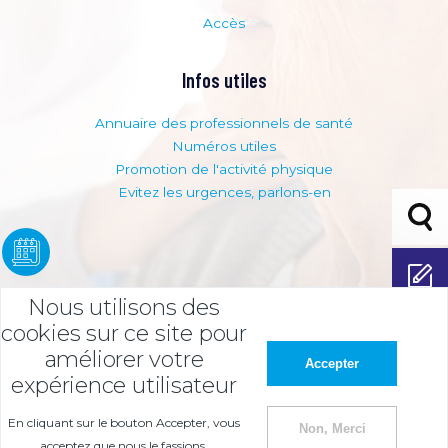
Accès
Infos utiles
Annuaire des professionnels de santé
Numéros utiles
Promotion de l'activité physique
Evitez les urgences, parlons-en
Bouto
adhési
Adhérer
Nous utilisons des
Espace
cookies sur ce site pour
adhére
améliorer votre
Accepter
nt
expérience utilisateur
Mentions légales
Politique de protection des données
En cliquant sur le bouton Accepter, vous
Non, Merci
acceptez que nous le fassions.
Politique de confidentialité