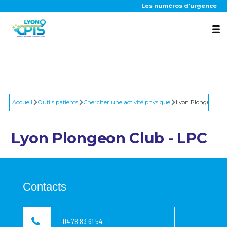
Aller au contenu principal
Les numéros d'urgence
La CPTS
Accueil
Nos actions
Outils patients
Chercher une activité physique
Lyon Plongeon Clu
Lyon Plongeon Club - LPC
Outils patients
Contacts
Actualités
04 78 83 61 54