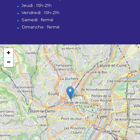
Jeudi : 15h-21h
Vendredi : 15h-21h
Samedi : fermé
Dimanche : fermé
+
−