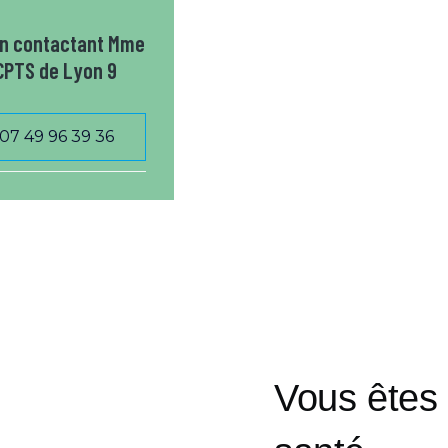
 en contactant Mme
 CPTS de Lyon 9
07 49 96 39 36
Vous êtes 