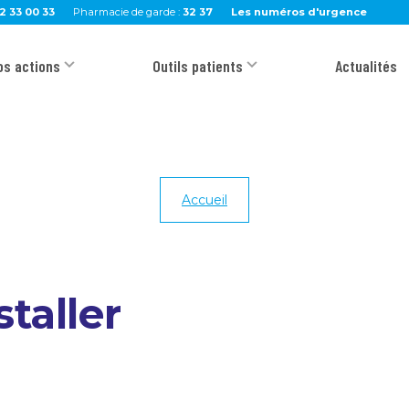
2 33 00 33
Pharmacie de garde :
32 37
Les numéros d'urgence
os actions
Outils patients
Actualités
Accueil
taller
?