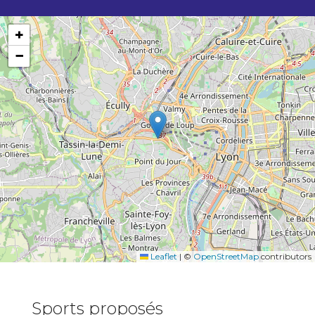
+
−
Leaflet
|
©
OpenStreetMap
contributors
Sports proposés