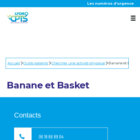
Aller au contenu principal
Les numéros d'urgence
La CPTS
Accueil
Nos actions
Outils patients
Chercher une activité physique
Banane et Basket
Banane et Basket
Outils patients
Contacts
Actualités
06 18 66 89 04