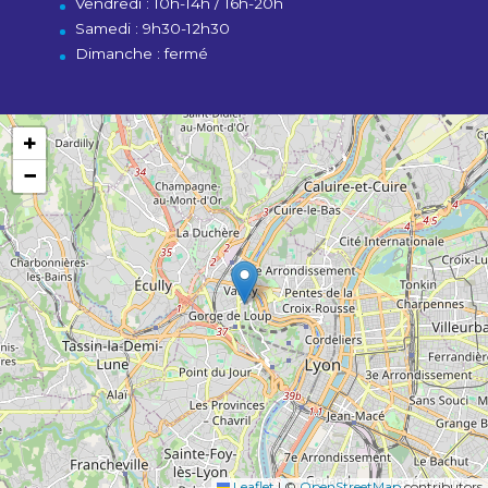
Vendredi : 10h-14h / 16h-20h
Samedi : 9h30-12h30
Dimanche : fermé
+
−
Leaflet
|
©
OpenStreetMap
contributors