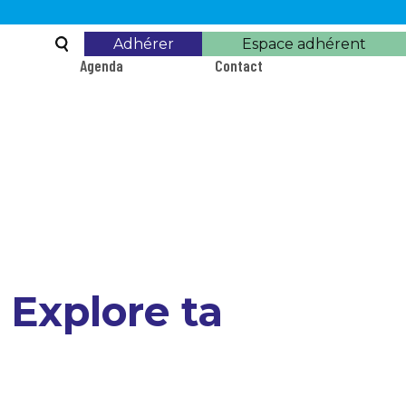
Boutons
Adhérer
Espace adhérent
Agenda
Contact
adhésion
 Explore ta