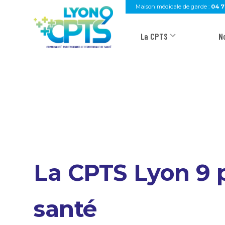
Aller au contenu principal
Maison médicale de garde :
04 7
La CPTS
N
La CPTS Lyon 9 p
santé