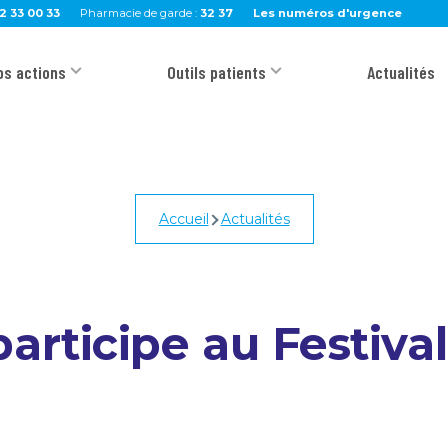
2 33 00 33
Pharmacie de garde :
32 37
Les numéros d'urgence
os actions
Outils patients
Actualités
Accueil
Actualités
articipe au Festival